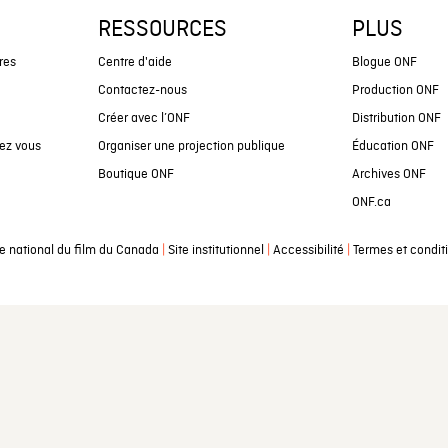
RESSOURCES
PLUS
res
Centre d'aide
Blogue ONF
Contactez-nous
Production ONF
Créer avec l’ONF
Distribution ONF
ez vous
Organiser une projection publique
Éducation ONF
Boutique ONF
Archives ONF
ONF.ca
|
|
|
e national du film du Canada
Site institutionnel
Accessibilité
Termes et condit